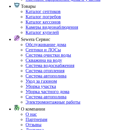
Товары
Каталог септиков
Каталог погребов
Каталог кессонов
Камеры видеонаблюдения
Каталог купелей
Sewera Сервис
Обслуживание дома
Септики и ЛОСы
Система очистки воды
Скважина на воду
Система водоснабжения
Система отопления
Система автополива
Уход за газоном
Уборка участка
Уборка частного дома
Система автополива
Электромонтажные работы
О компании
О нас
Партнерам
Отзывы
Доставка