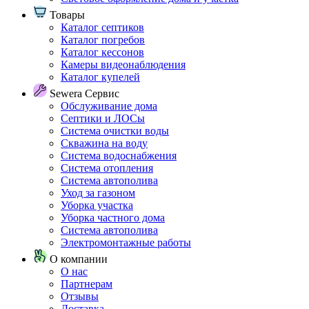
Товары
Каталог септиков
Каталог погребов
Каталог кессонов
Камеры видеонаблюдения
Каталог купелей
Sewera Сервис
Обслуживание дома
Септики и ЛОСы
Система очистки воды
Скважина на воду
Система водоснабжения
Система отопления
Система автополива
Уход за газоном
Уборка участка
Уборка частного дома
Система автополива
Электромонтажные работы
О компании
О нас
Партнерам
Отзывы
Доставка