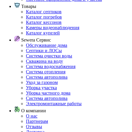
Товары
Каталог септиков
Каталог погребов
Каталог кессонов
Камеры видеонаблюдения
Каталог купелей
Sewera Сервис
Обслуживание дома
Септики и ЛОСы
Система очистки воды
Скважина на воду
Система водоснабжения
Система отопления
Система автополива
Уход за газоном
Уборка участка
Уборка частного дома
Система автополива
Электромонтажные работы
О компании
О нас
Партнерам
Отзывы
Доставка