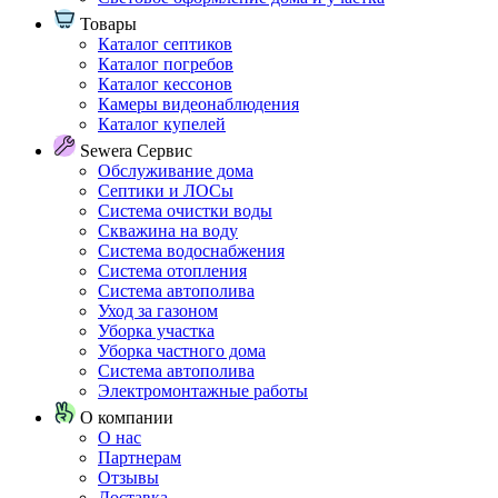
Товары
Каталог септиков
Каталог погребов
Каталог кессонов
Камеры видеонаблюдения
Каталог купелей
Sewera Сервис
Обслуживание дома
Септики и ЛОСы
Система очистки воды
Скважина на воду
Система водоснабжения
Система отопления
Система автополива
Уход за газоном
Уборка участка
Уборка частного дома
Система автополива
Электромонтажные работы
О компании
О нас
Партнерам
Отзывы
Доставка