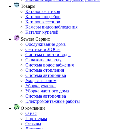
Товары
Каталог септиков
Каталог погребов
Каталог кессонов
Камеры видеонаблюдения
Каталог купелей
Sewera Сервис
Обслуживание дома
Септики и ЛОСы
Система очистки воды
Скважина на воду
Система водоснабжения
Система отопления
Система автополива
Уход за газоном
Уборка участка
Уборка частного дома
Система автополива
Электромонтажные работы
О компании
О нас
Партнерам
Отзывы
Доставка