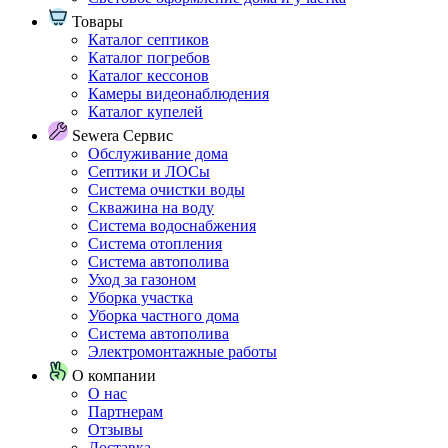
Товары
Каталог септиков
Каталог погребов
Каталог кессонов
Камеры видеонаблюдения
Каталог купелей
Sewera Сервис
Обслуживание дома
Септики и ЛОСы
Система очистки воды
Скважина на воду
Система водоснабжения
Система отопления
Система автополива
Уход за газоном
Уборка участка
Уборка частного дома
Система автополива
Электромонтажные работы
О компании
О нас
Партнерам
Отзывы
Доставка