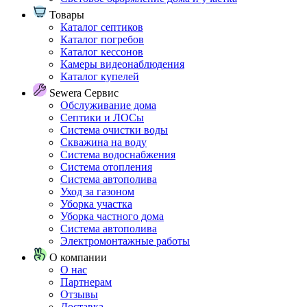
Товары
Каталог септиков
Каталог погребов
Каталог кессонов
Камеры видеонаблюдения
Каталог купелей
Sewera Сервис
Обслуживание дома
Септики и ЛОСы
Система очистки воды
Скважина на воду
Система водоснабжения
Система отопления
Система автополива
Уход за газоном
Уборка участка
Уборка частного дома
Система автополива
Электромонтажные работы
О компании
О нас
Партнерам
Отзывы
Доставка