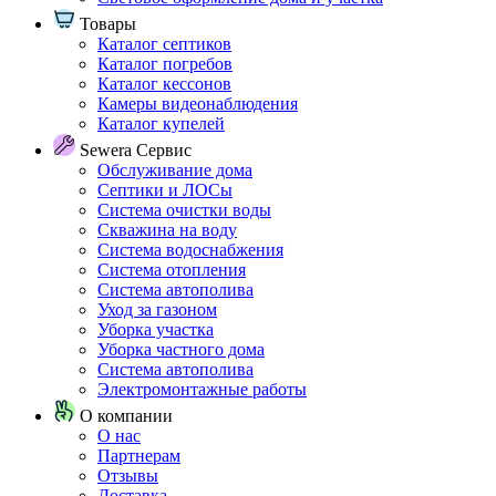
Товары
Каталог септиков
Каталог погребов
Каталог кессонов
Камеры видеонаблюдения
Каталог купелей
Sewera Сервис
Обслуживание дома
Септики и ЛОСы
Система очистки воды
Скважина на воду
Система водоснабжения
Система отопления
Система автополива
Уход за газоном
Уборка участка
Уборка частного дома
Система автополива
Электромонтажные работы
О компании
О нас
Партнерам
Отзывы
Доставка