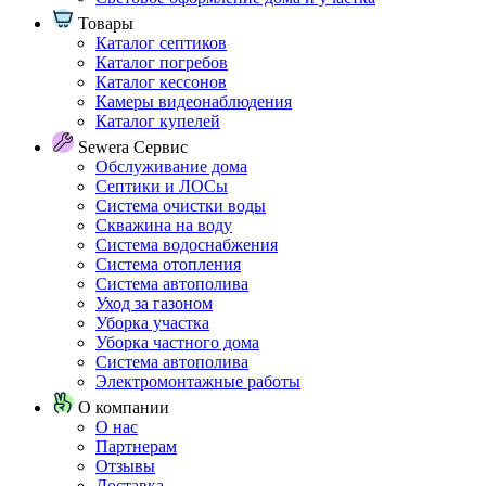
Товары
Каталог септиков
Каталог погребов
Каталог кессонов
Камеры видеонаблюдения
Каталог купелей
Sewera Сервис
Обслуживание дома
Септики и ЛОСы
Система очистки воды
Скважина на воду
Система водоснабжения
Система отопления
Система автополива
Уход за газоном
Уборка участка
Уборка частного дома
Система автополива
Электромонтажные работы
О компании
О нас
Партнерам
Отзывы
Доставка