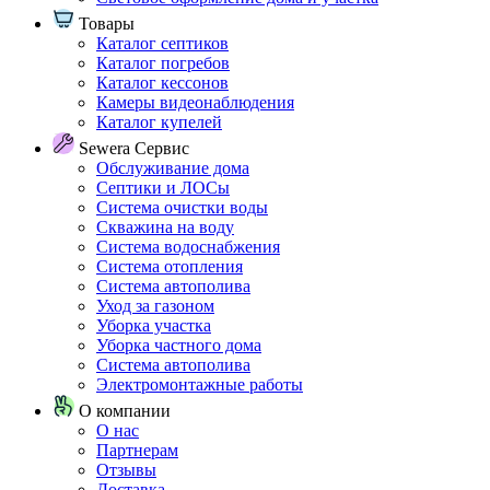
Товары
Каталог септиков
Каталог погребов
Каталог кессонов
Камеры видеонаблюдения
Каталог купелей
Sewera Сервис
Обслуживание дома
Септики и ЛОСы
Система очистки воды
Скважина на воду
Система водоснабжения
Система отопления
Система автополива
Уход за газоном
Уборка участка
Уборка частного дома
Система автополива
Электромонтажные работы
О компании
О нас
Партнерам
Отзывы
Доставка