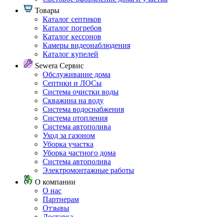
Товары
Каталог септиков
Каталог погребов
Каталог кессонов
Камеры видеонаблюдения
Каталог купелей
Sewera Сервис
Обслуживание дома
Септики и ЛОСы
Система очистки воды
Скважина на воду
Система водоснабжения
Система отопления
Система автополива
Уход за газоном
Уборка участка
Уборка частного дома
Система автополива
Электромонтажные работы
О компании
О нас
Партнерам
Отзывы
Доставка