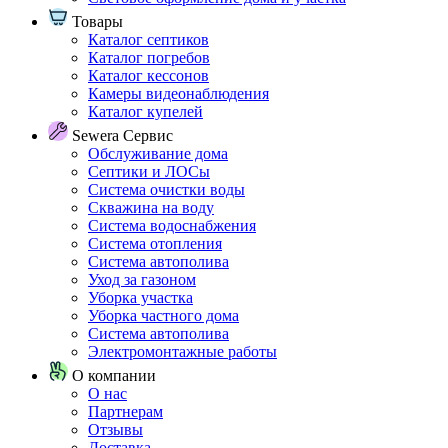
Товары
Каталог септиков
Каталог погребов
Каталог кессонов
Камеры видеонаблюдения
Каталог купелей
Sewera Сервис
Обслуживание дома
Септики и ЛОСы
Система очистки воды
Скважина на воду
Система водоснабжения
Система отопления
Система автополива
Уход за газоном
Уборка участка
Уборка частного дома
Система автополива
Электромонтажные работы
О компании
О нас
Партнерам
Отзывы
Доставка