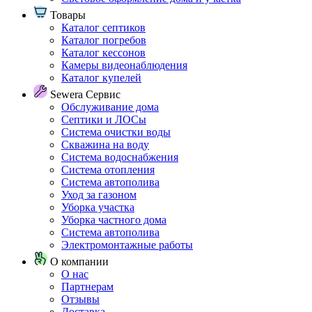
Товары
Каталог септиков
Каталог погребов
Каталог кессонов
Камеры видеонаблюдения
Каталог купелей
Sewera Сервис
Обслуживание дома
Септики и ЛОСы
Система очистки воды
Скважина на воду
Система водоснабжения
Система отопления
Система автополива
Уход за газоном
Уборка участка
Уборка частного дома
Система автополива
Электромонтажные работы
О компании
О нас
Партнерам
Отзывы
Доставка