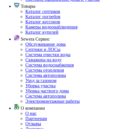
Товары
Каталог септиков
Каталог погребов
Каталог кессонов
Камеры видеонаблюдения
Каталог купелей
Sewera Сервис
Обслуживание дома
Септики и ЛОСы
Система очистки воды
Скважина на воду
Система водоснабжения
Система отопления
Система автополива
Уход за газоном
Уборка участка
Уборка частного дома
Система автополива
Электромонтажные работы
О компании
О нас
Партнерам
Отзывы
Доставка