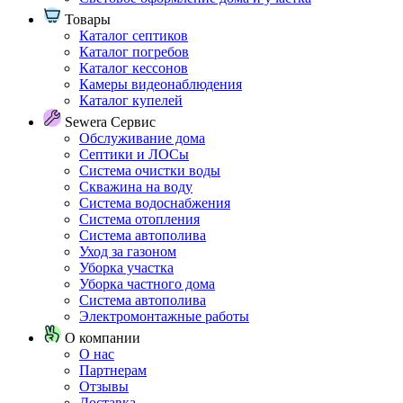
Товары
Каталог септиков
Каталог погребов
Каталог кессонов
Камеры видеонаблюдения
Каталог купелей
Sewera Сервис
Обслуживание дома
Септики и ЛОСы
Система очистки воды
Скважина на воду
Система водоснабжения
Система отопления
Система автополива
Уход за газоном
Уборка участка
Уборка частного дома
Система автополива
Электромонтажные работы
О компании
О нас
Партнерам
Отзывы
Доставка