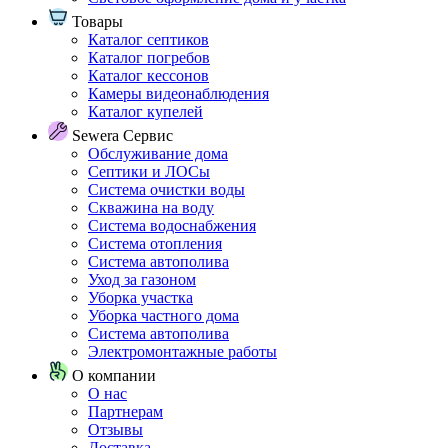
Товары
Каталог септиков
Каталог погребов
Каталог кессонов
Камеры видеонаблюдения
Каталог купелей
Sewera Сервис
Обслуживание дома
Септики и ЛОСы
Система очистки воды
Скважина на воду
Система водоснабжения
Система отопления
Система автополива
Уход за газоном
Уборка участка
Уборка частного дома
Система автополива
Электромонтажные работы
О компании
О нас
Партнерам
Отзывы
Доставка