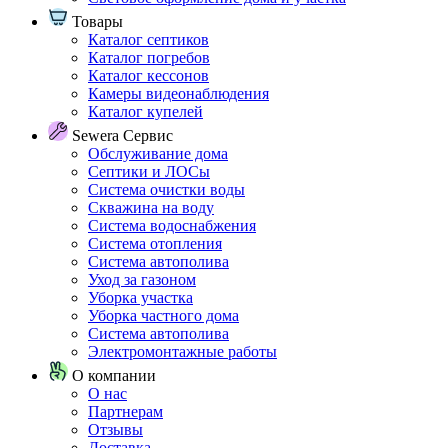
Товары
Каталог септиков
Каталог погребов
Каталог кессонов
Камеры видеонаблюдения
Каталог купелей
Sewera Сервис
Обслуживание дома
Септики и ЛОСы
Система очистки воды
Скважина на воду
Система водоснабжения
Система отопления
Система автополива
Уход за газоном
Уборка участка
Уборка частного дома
Система автополива
Электромонтажные работы
О компании
О нас
Партнерам
Отзывы
Доставка