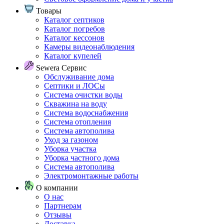
Товары
Каталог септиков
Каталог погребов
Каталог кессонов
Камеры видеонаблюдения
Каталог купелей
Sewera Сервис
Обслуживание дома
Септики и ЛОСы
Система очистки воды
Скважина на воду
Система водоснабжения
Система отопления
Система автополива
Уход за газоном
Уборка участка
Уборка частного дома
Система автополива
Электромонтажные работы
О компании
О нас
Партнерам
Отзывы
Доставка