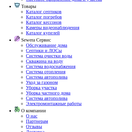
Товары
Каталог септиков
Каталог погребов
Каталог кессонов
Камеры видеонаблюдения
Каталог купелей
Sewera Сервис
Обслуживание дома
Септики и ЛОСы
Система очистки воды
Скважина на воду
Система водоснабжения
Система отопления
Система автополива
Уход за газоном
Уборка участка
Уборка частного дома
Система автополива
Электромонтажные работы
О компании
О нас
Партнерам
Отзывы
Доставка