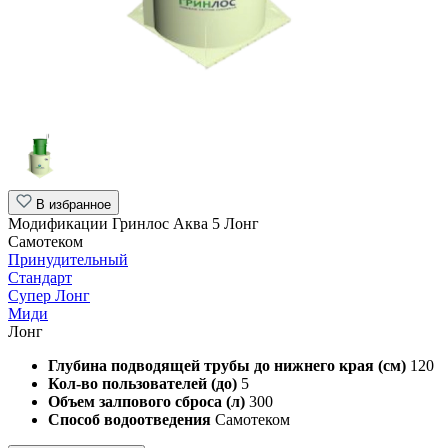
В избранное
Модификации Гринлос Аква 5 Лонг
Самотеком
Принудительный
Стандарт
Супер Лонг
Миди
Лонг
Глубина подводящей трубы до нижнего края (см)
120
Кол-во пользователей (до)
5
Объем залпового сброса (л)
300
Способ водоотведения
Самотеком