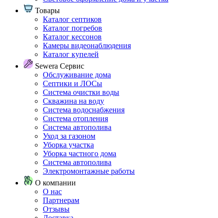
Товары
Каталог септиков
Каталог погребов
Каталог кессонов
Камеры видеонаблюдения
Каталог купелей
Sewera Сервис
Обслуживание дома
Септики и ЛОСы
Система очистки воды
Скважина на воду
Система водоснабжения
Система отопления
Система автополива
Уход за газоном
Уборка участка
Уборка частного дома
Система автополива
Электромонтажные работы
О компании
О нас
Партнерам
Отзывы
Доставка