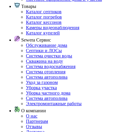
Товары
Каталог септиков
Каталог погребов
Каталог кессонов
Камеры видеонаблюдения
Каталог купелей
Sewera Сервис
Обслуживание дома
Септики и ЛОСы
Система очистки воды
Скважина на воду
Система водоснабжения
Система отопления
Система автополива
Уход за газоном
Уборка участка
Уборка частного дома
Система автополива
Электромонтажные работы
О компании
О нас
Партнерам
Отзывы
Доставка