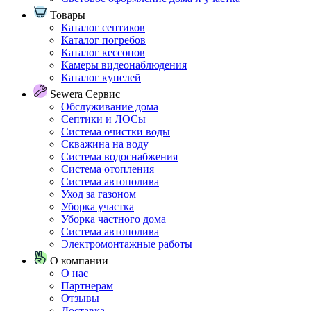
Товары
Каталог септиков
Каталог погребов
Каталог кессонов
Камеры видеонаблюдения
Каталог купелей
Sewera Сервис
Обслуживание дома
Септики и ЛОСы
Система очистки воды
Скважина на воду
Система водоснабжения
Система отопления
Система автополива
Уход за газоном
Уборка участка
Уборка частного дома
Система автополива
Электромонтажные работы
О компании
О нас
Партнерам
Отзывы
Доставка