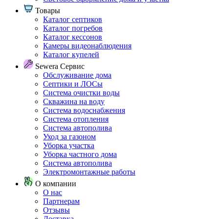
Товары
Каталог септиков
Каталог погребов
Каталог кессонов
Камеры видеонаблюдения
Каталог купелей
Sewera Сервис
Обслуживание дома
Септики и ЛОСы
Система очистки воды
Скважина на воду
Система водоснабжения
Система отопления
Система автополива
Уход за газоном
Уборка участка
Уборка частного дома
Система автополива
Электромонтажные работы
О компании
О нас
Партнерам
Отзывы
Доставка