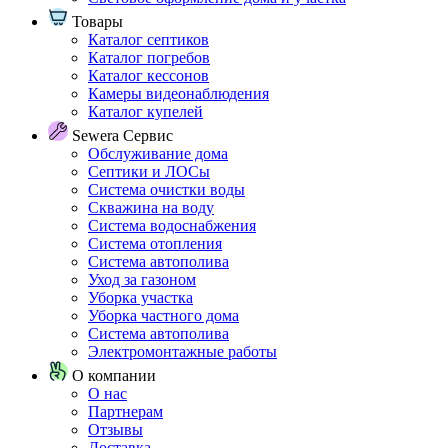
Товары
Каталог септиков
Каталог погребов
Каталог кессонов
Камеры видеонаблюдения
Каталог купелей
Sewera Сервис
Обслуживание дома
Септики и ЛОСы
Система очистки воды
Скважина на воду
Система водоснабжения
Система отопления
Система автополива
Уход за газоном
Уборка участка
Уборка частного дома
Система автополива
Электромонтажные работы
О компании
О нас
Партнерам
Отзывы
Доставка