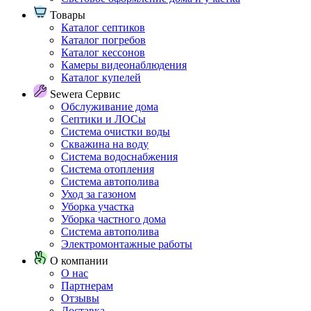
Товары
Каталог септиков
Каталог погребов
Каталог кессонов
Камеры видеонаблюдения
Каталог купелей
Sewera Сервис
Обслуживание дома
Септики и ЛОСы
Система очистки воды
Скважина на воду
Система водоснабжения
Система отопления
Система автополива
Уход за газоном
Уборка участка
Уборка частного дома
Система автополива
Электромонтажные работы
О компании
О нас
Партнерам
Отзывы
Доставка