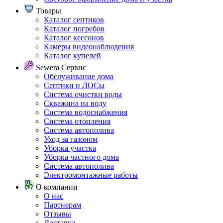
Товары
Каталог септиков
Каталог погребов
Каталог кессонов
Камеры видеонаблюдения
Каталог купелей
Sewera Сервис
Обслуживание дома
Септики и ЛОСы
Система очистки воды
Скважина на воду
Система водоснабжения
Система отопления
Система автополива
Уход за газоном
Уборка участка
Уборка частного дома
Система автополива
Электромонтажные работы
О компании
О нас
Партнерам
Отзывы
Доставка