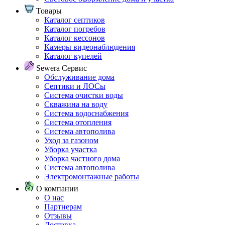
Товары
Каталог септиков
Каталог погребов
Каталог кессонов
Камеры видеонаблюдения
Каталог купелей
Sewera Сервис
Обслуживание дома
Септики и ЛОСы
Система очистки воды
Скважина на воду
Система водоснабжения
Система отопления
Система автополива
Уход за газоном
Уборка участка
Уборка частного дома
Система автополива
Электромонтажные работы
О компании
О нас
Партнерам
Отзывы
Доставка