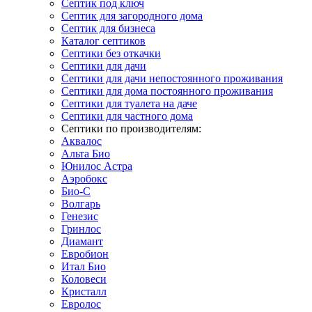
Септик под ключ
Септик для загородного дома
Септик для бизнеса
Каталог септиков
Септики без откачки
Септики для дачи
Септики для дачи непостоянного проживания
Септики для дома постоянного проживания
Септики для туалета на даче
Септики для частного дома
Септики по производителям:
Аквалос
Альта Био
Юнилос Астра
Аэробокс
Био-С
Волгарь
Генезис
Гринлос
Диамант
Евробион
Итал Био
Коловеси
Кристалл
Евролос