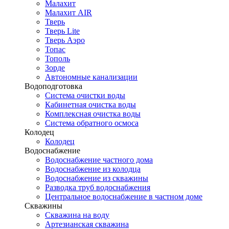
Малахит
Малахит AIR
Тверь
Тверь Lite
Тверь Аэро
Топас
Тополь
Зорде
Автономные канализации
Водоподготовка
Система очистки воды
Кабинетная очистка воды
Комплексная очистка воды
Система обратного осмоса
Колодец
Колодец
Водоснабжение
Водоснабжение частного дома
Водоснабжение из колодца
Водоснабжение из скважины
Разводка труб водоснабжения
Центральное водоснабжение в частном доме
Скважины
Скважина на воду
Артезианская скважина