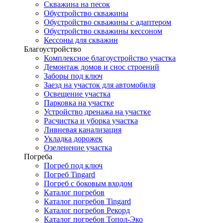
Скважина на песок
Обустройство скважины
Обустройство скважины с адаптером
Обустройство скважины кессоном
Кессоны для скважин
Благоустройство
Комплексное благоустройство участка
Демонтаж домов и снос строений
Заборы под ключ
Заезд на участок для автомобиля
Освещение участка
Парковка на участке
Устройство дренажа на участке
Расчистка и уборка участка
Ливневая канализация
Укладка дорожек
Озеленение участка
Погреба
Погреб под ключ
Погреб Tingard
Погреб с боковым входом
Каталог погребов
Каталог погребов Tingard
Каталог погребов Рекорд
Каталог погребов Топол-Эко