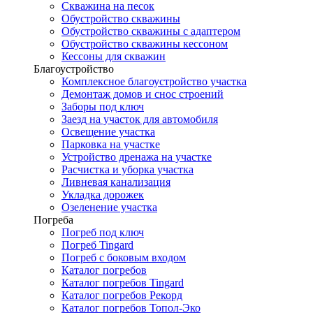
Скважина на песок
Обустройство скважины
Обустройство скважины с адаптером
Обустройство скважины кессоном
Кессоны для скважин
Благоустройство
Комплексное благоустройство участка
Демонтаж домов и снос строений
Заборы под ключ
Заезд на участок для автомобиля
Освещение участка
Парковка на участке
Устройство дренажа на участке
Расчистка и уборка участка
Ливневая канализация
Укладка дорожек
Озеленение участка
Погреба
Погреб под ключ
Погреб Tingard
Погреб с боковым входом
Каталог погребов
Каталог погребов Tingard
Каталог погребов Рекорд
Каталог погребов Топол-Эко