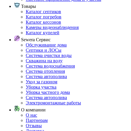
Товары
Каталог септиков
Каталог погребов
Каталог кессонов
Камеры видеонаблюдения
Каталог купелей
Sewera Сервис
Обслуживание дома
Септики и ЛОСы
Система очистки воды
Скважина на воду
Система водоснабжения
Система отопления
Система автополива
Уход за газоном
Уборка участка
Уборка частного дома
Система автополива
Электромонтажные работы
О компании
О нас
Партнерам
Отзывы
Доставка