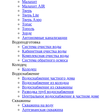
Малахит
Малахит AIR
Тверь
Тверь Lite
Тверь Аэро
Топас
Тополь
Зорде
Автономные канализации
Водоподготовка
Система очистки воды
Кабинетная очистка воды
Комплексная очистка воды
Система обратного осмоса
Колодец
Колодец
Водоснабжение
Водоснабжение частного дома
Водоснабжение из колодца
Водоснабжение из скважины
Разводка труб водоснабжения
Центральное водоснабжение в частном доме
Скважины
Скважина на воду
Артезианская скважина