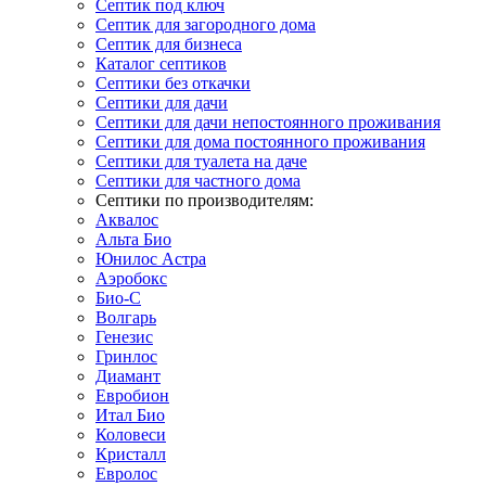
Септик под ключ
Септик для загородного дома
Септик для бизнеса
Каталог септиков
Септики без откачки
Септики для дачи
Септики для дачи непостоянного проживания
Септики для дома постоянного проживания
Септики для туалета на даче
Септики для частного дома
Септики по производителям:
Аквалос
Альта Био
Юнилос Астра
Аэробокс
Био-С
Волгарь
Генезис
Гринлос
Диамант
Евробион
Итал Био
Коловеси
Кристалл
Евролос