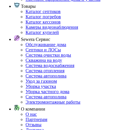
Товары
Каталог септиков
Каталог погребов
Каталог кессонов
Камеры видеонаблюдения
Каталог купелей
Sewera Сервис
Обслуживание дома
Септики и ЛОСы
Система очистки воды
Скважина на воду
Система водоснабжения
Система отопления
Система автополива
Уход за газоном
Уборка участка
Уборка частного дома
Система автополива
Электромонтажные работы
О компании
О нас
Партнерам
Отзывы
Доставка