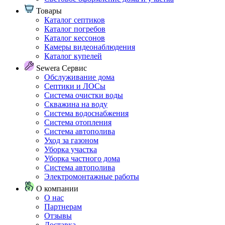
Товары
Каталог септиков
Каталог погребов
Каталог кессонов
Камеры видеонаблюдения
Каталог купелей
Sewera Сервис
Обслуживание дома
Септики и ЛОСы
Система очистки воды
Скважина на воду
Система водоснабжения
Система отопления
Система автополива
Уход за газоном
Уборка участка
Уборка частного дома
Система автополива
Электромонтажные работы
О компании
О нас
Партнерам
Отзывы
Доставка