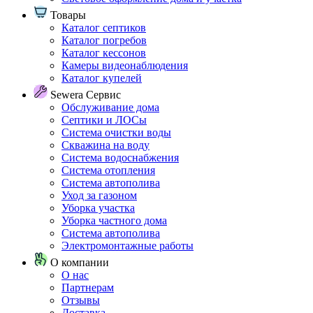
Товары
Каталог септиков
Каталог погребов
Каталог кессонов
Камеры видеонаблюдения
Каталог купелей
Sewera Сервис
Обслуживание дома
Септики и ЛОСы
Система очистки воды
Скважина на воду
Система водоснабжения
Система отопления
Система автополива
Уход за газоном
Уборка участка
Уборка частного дома
Система автополива
Электромонтажные работы
О компании
О нас
Партнерам
Отзывы
Доставка