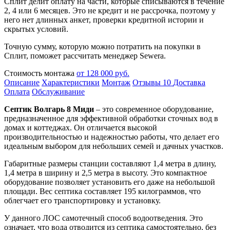
Сплит делит оплату на части, которые списываются в течение
2, 4 или 6 месяцев. Это не кредит и не рассрочка, поэтому у
него нет длинных анкет, проверки кредитной истории и
скрытых условий.
Точную сумму, которую можно потратить на покупки в
Сплит, поможет рассчитать менеджер Sewera.
Стоимость монтажа
от 128 000 руб.
Описание
Характеристики
Монтаж
Отзывы
10
Доставка
Оплата
Обслуживание
Септик Волгарь 8 Миди
– это современное оборудование,
предназначенное для эффективной обработки сточных вод в
домах и коттеджах. Он отличается высокой
производительностью и надежностью работы, что делает его
идеальным выбором для небольших семей и дачных участков.
Габаритные размеры станции составляют 1,4 метра в длину,
1,4 метра в ширину и 2,5 метра в высоту. Это компактное
оборудование позволяет установить его даже на небольшой
площади. Вес септика составляет 195 килограммов, что
облегчает его транспортировку и установку.
У данного ЛОС самотечный способ водоотведения. Это
означает, что вода отводится из септика самостоятельно, без