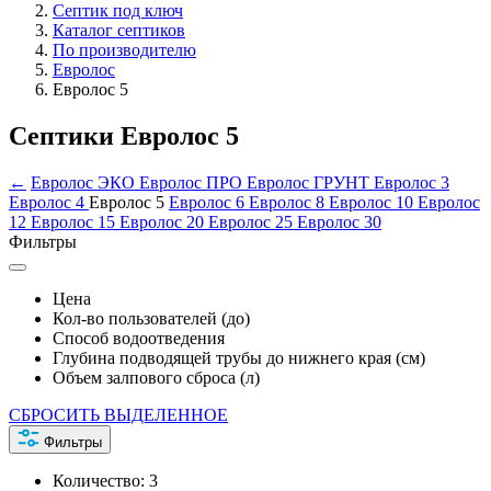
Септик под ключ
Каталог септиков
По производителю
Евролос
Евролос 5
Септики Евролос 5
←
Евролос ЭКО
Евролос ПРО
Евролос ГРУНТ
Евролос 3
Евролос 4
Евролос 5
Евролос 6
Евролос 8
Евролос 10
Евролос
12
Евролос 15
Евролос 20
Евролос 25
Евролос 30
Фильтры
Цена
Кол-во пользователей (до)
Способ водоотведения
Глубина подводящей трубы до нижнего края (см)
Объем залпового сброса (л)
СБРОСИТЬ ВЫДЕЛЕННОЕ
Фильтры
Количество:
3