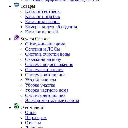
Товары
Каталог септиков
Каталог погребов
Каталог кессонов
Камеры видеонаблюдения
Каталог купелей
Sewera Сервис
Обслуживание дома
Септики и ЛОСы
Система очистки воды
Скважина на воду
Система водоснабжения
Система отопления
Система автополива
Уход за газоном
Уборка участка
Уборка частного дома
Система автополива
Электромонтажные работы
О компании
О нас
Партнерам
Отзывы
Доставка