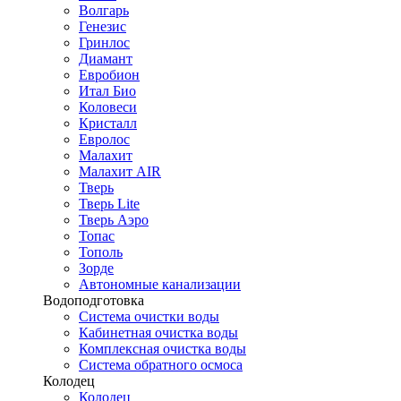
Волгарь
Генезис
Гринлос
Диамант
Евробион
Итал Био
Коловеси
Кристалл
Евролос
Малахит
Малахит AIR
Тверь
Тверь Lite
Тверь Аэро
Топас
Тополь
Зорде
Автономные канализации
Водоподготовка
Система очистки воды
Кабинетная очистка воды
Комплексная очистка воды
Система обратного осмоса
Колодец
Колодец