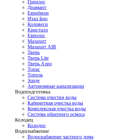
Гринлос
Диамант
Евробион
Итал Био
Коловеси
Кристалл
Евролос
Малахит
Малахит AIR
Тверь
Тверь Lite
Тверь Аэро
Топас
Тополь
Зорде
Автономные канализации
Водоподготовка
Система очистки воды
Кабинетная очистка воды
Комплексная очистка воды
Система обратного осмоса
Колодец
Колодец
Водоснабжение
Водоснабжение частного дома