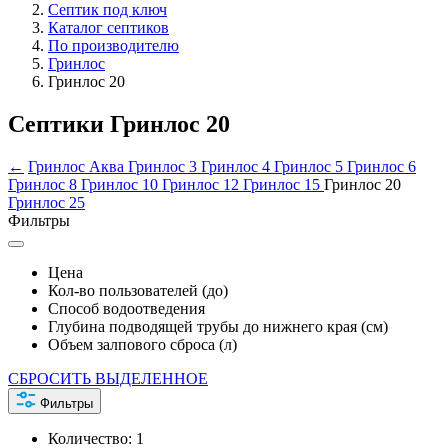
Септик под ключ
Каталог септиков
По производителю
Гринлос
Гринлос 20
Септики Гринлос 20
←
Гринлос Аква
Гринлос 3
Гринлос 4
Гринлос 5
Гринлос 6
Гринлос 8
Гринлос 10
Гринлос 12
Гринлос 15
Гринлос 20
Гринлос 25
Фильтры
Цена
Кол-во пользователей (до)
Способ водоотведения
Глубина подводящей трубы до нижнего края (см)
Объем залпового сброса (л)
СБРОСИТЬ ВЫДЕЛЕННОЕ
Фильтры
Количество:
1