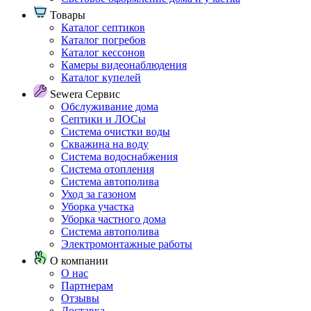
Товары
Каталог септиков
Каталог погребов
Каталог кессонов
Камеры видеонаблюдения
Каталог купелей
Sewera Сервис
Обслуживание дома
Септики и ЛОСы
Система очистки воды
Скважина на воду
Система водоснабжения
Система отопления
Система автополива
Уход за газоном
Уборка участка
Уборка частного дома
Система автополива
Электромонтажные работы
О компании
О нас
Партнерам
Отзывы
Доставка