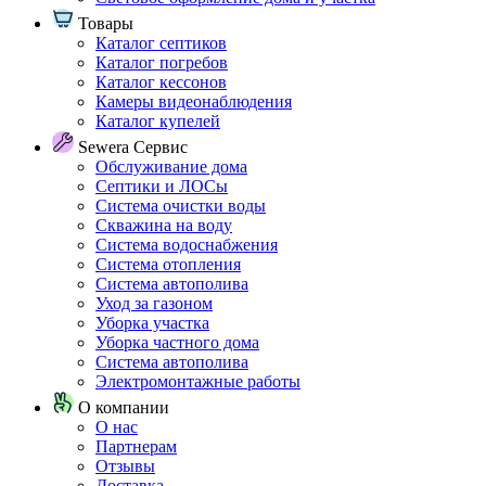
Товары
Каталог септиков
Каталог погребов
Каталог кессонов
Камеры видеонаблюдения
Каталог купелей
Sewera Сервис
Обслуживание дома
Септики и ЛОСы
Система очистки воды
Скважина на воду
Система водоснабжения
Система отопления
Система автополива
Уход за газоном
Уборка участка
Уборка частного дома
Система автополива
Электромонтажные работы
О компании
О нас
Партнерам
Отзывы
Доставка