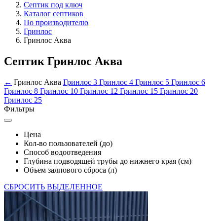
Септик под ключ
Каталог септиков
По производителю
Гринлос
Гринлос Аква
Септик Гринлос Аква
←
Гринлос Аква
Гринлос 3
Гринлос 4
Гринлос 5
Гринлос 6
Гринлос 8
Гринлос 10
Гринлос 12
Гринлос 15
Гринлос 20
Гринлос 25
Фильтры
Цена
Кол-во пользователей (до)
Способ водоотведения
Глубина подводящей трубы до нижнего края (см)
Объем залпового сброса (л)
СБРОСИТЬ ВЫДЕЛЕННОЕ