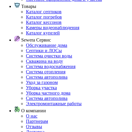
Товары
Каталог септиков
Каталог погребов
Каталог кессонов
Камеры видеонаблюдения
Каталог купелей
Sewera Сервис
Обслуживание дома
Септики и ЛОСы
Система очистки воды
Скважина на воду
Система водоснабжения
Система отопления
Система автополива
Уход за газоном
Уборка участка
Уборка частного дома
Система автополива
Электромонтажные работы
О компании
О нас
Партнерам
Отзывы
Доставка