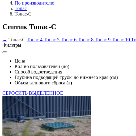
По производителю
Топас
Топас-С
Септик Топас-С
←
Топас-С
Топас 4
Топас 5
Топас 6
Топас 8
Топас 9
Топас 10
То
Фильтры
Цена
Кол-во пользователей (до)
Способ водоотведения
Глубина подводящей трубы до нижнего края (см)
Объем залпового сброса (л)
СБРОСИТЬ ВЫДЕЛЕННОЕ