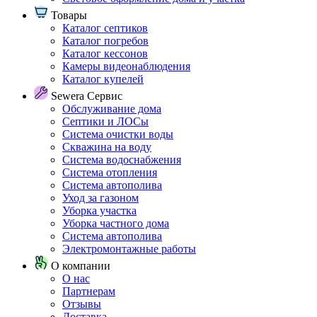
Товары
Каталог септиков
Каталог погребов
Каталог кессонов
Камеры видеонаблюдения
Каталог купелей
Sewera Сервис
Обслуживание дома
Септики и ЛОСы
Система очистки воды
Скважина на воду
Система водоснабжения
Система отопления
Система автополива
Уход за газоном
Уборка участка
Уборка частного дома
Система автополива
Электромонтажные работы
О компании
О нас
Партнерам
Отзывы
Доставка