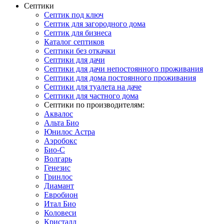
Септики
Септик под ключ
Септик для загородного дома
Септик для бизнеса
Каталог септиков
Септики без откачки
Септики для дачи
Септики для дачи непостоянного проживания
Септики для дома постоянного проживания
Септики для туалета на даче
Септики для частного дома
Септики по производителям:
Аквалос
Альта Био
Юнилос Астра
Аэробокс
Био-С
Волгарь
Генезис
Гринлос
Диамант
Евробион
Итал Био
Коловеси
Кристалл