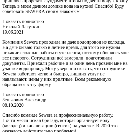
пришлось прорезать фундамент, чтобы подвести воду к крану.
Теперь в моем дачном домике вода на кухне! Спасибо! Буду
советовать SEWERA своим знакомым
Показать полностью
Николай Лагуткин
19.06.2021
Компания Sewera проводила на даче водопровод из колодца.
На даче бываю только в летнее время, для этого не нужны
никакие сложные работы и утепления, поэтому обошлось мне
все недорого. Сотрудники всё замерили, подготовили
документы. Приехали рабочие и за один день провели мне на
участке водопровод. Могу уверенно сказать, что сотрудники
Sewera работают четко и быстро, лишних услуг не
навязывают, цены у них приятные. Всем рекомендую
обращаться в эту фирму
Показать полностью
Зенькович Александр
08.10.2020
Спасибо команде Sewera за профессиональную работу.
Почти месяц искал бригаду, которая организует воду
(колодец) и канализацию (септик) на участке. В 2020 это
оказалось действительно проблемой.