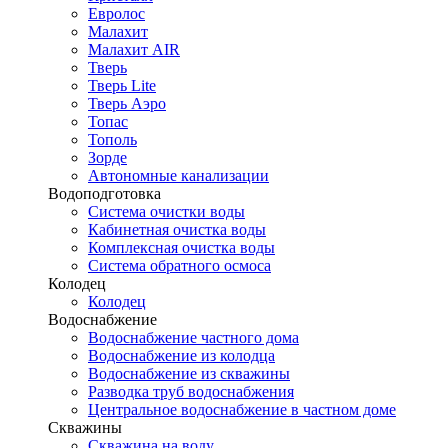
Евролос
Малахит
Малахит AIR
Тверь
Тверь Lite
Тверь Аэро
Топас
Тополь
Зорде
Автономные канализации
Водоподготовка
Система очистки воды
Кабинетная очистка воды
Комплексная очистка воды
Система обратного осмоса
Колодец
Колодец
Водоснабжение
Водоснабжение частного дома
Водоснабжение из колодца
Водоснабжение из скважины
Разводка труб водоснабжения
Центральное водоснабжение в частном доме
Скважины
Скважина на воду