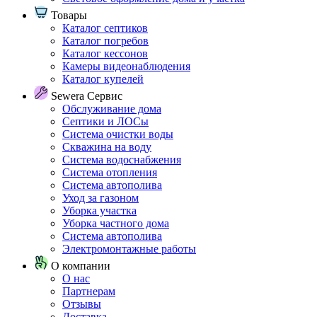
Товары
Каталог септиков
Каталог погребов
Каталог кессонов
Камеры видеонаблюдения
Каталог купелей
Sewera Сервис
Обслуживание дома
Септики и ЛОСы
Система очистки воды
Скважина на воду
Система водоснабжения
Система отопления
Система автополива
Уход за газоном
Уборка участка
Уборка частного дома
Система автополива
Электромонтажные работы
О компании
О нас
Партнерам
Отзывы
Доставка