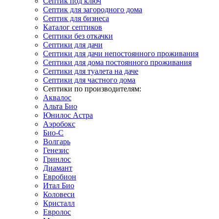
Септик под ключ
Септик для загородного дома
Септик для бизнеса
Каталог септиков
Септики без откачки
Септики для дачи
Септики для дачи непостоянного проживания
Септики для дома постоянного проживания
Септики для туалета на даче
Септики для частного дома
Септики по производителям:
Аквалос
Альта Био
Юнилос Астра
Аэробокс
Био-С
Волгарь
Генезис
Гринлос
Диамант
Евробион
Итал Био
Коловеси
Кристалл
Евролос