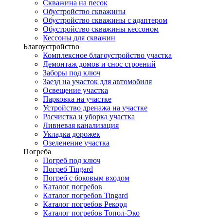
Скважина на песок
Обустройство скважины
Обустройство скважины с адаптером
Обустройство скважины кессоном
Кессоны для скважин
Благоустройство
Комплексное благоустройство участка
Демонтаж домов и снос строений
Заборы под ключ
Заезд на участок для автомобиля
Освещение участка
Парковка на участке
Устройство дренажа на участке
Расчистка и уборка участка
Ливневая канализация
Укладка дорожек
Озеленение участка
Погреба
Погреб под ключ
Погреб Tingard
Погреб с боковым входом
Каталог погребов
Каталог погребов Tingard
Каталог погребов Рекорд
Каталог погребов Топол-Эко