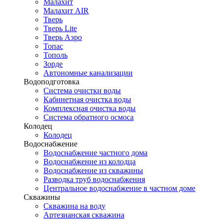
Малахит
Малахит AIR
Тверь
Тверь Lite
Тверь Аэро
Топас
Тополь
Зорде
Автономные канализации
Водоподготовка
Система очистки воды
Кабинетная очистка воды
Комплексная очистка воды
Система обратного осмоса
Колодец
Колодец
Водоснабжение
Водоснабжение частного дома
Водоснабжение из колодца
Водоснабжение из скважины
Разводка труб водоснабжения
Центральное водоснабжение в частном доме
Скважины
Скважина на воду
Артезианская скважина