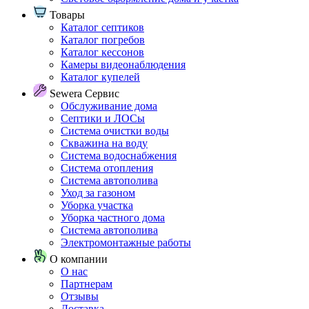
Товары
Каталог септиков
Каталог погребов
Каталог кессонов
Камеры видеонаблюдения
Каталог купелей
Sewera Сервис
Обслуживание дома
Септики и ЛОСы
Система очистки воды
Скважина на воду
Система водоснабжения
Система отопления
Система автополива
Уход за газоном
Уборка участка
Уборка частного дома
Система автополива
Электромонтажные работы
О компании
О нас
Партнерам
Отзывы
Доставка