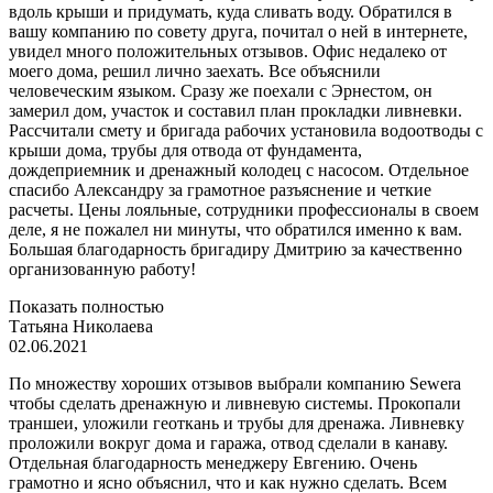
вдоль крыши и придумать, куда сливать воду. Обратился в
вашу компанию по совету друга, почитал о ней в интернете,
увидел много положительных отзывов. Офис недалеко от
моего дома, решил лично заехать. Все объяснили
человеческим языком. Сразу же поехали с Эрнестом, он
замерил дом, участок и составил план прокладки ливневки.
Рассчитали смету и бригада рабочих установила водоотводы с
крыши дома, трубы для отвода от фундамента,
дождеприемник и дренажный колодец с насосом. Отдельное
спасибо Александру за грамотное разъяснение и четкие
расчеты. Цены лояльные, сотрудники профессионалы в своем
деле, я не пожалел ни минуты, что обратился именно к вам.
Большая благодарность бригадиру Дмитрию за качественно
организованную работу!
Показать полностью
Татьяна Николаева
02.06.2021
По множеству хороших отзывов выбрали компанию Sewera
чтобы сделать дренажную и ливневую системы. Прокопали
траншеи, уложили геоткань и трубы для дренажа. Ливневку
проложили вокруг дома и гаража, отвод сделали в канаву.
Отдельная благодарность менеджеру Евгению. Очень
грамотно и ясно объяснил, что и как нужно сделать. Всем