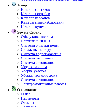
Товары
Каталог септиков
Каталог погребов
Каталог кессонов
Камеры видеонаблюдения
Каталог купелей
Sewera Сервис
Обслуживание дома
Септики и ЛОСы
Система очистки воды
Скважина на воду
Система водоснабжения
Система отопления
Система автополива
Уход за газоном
Уборка участка
Уборка частного дома
Система автополива
Электромонтажные работы
О компании
О нас
Партнерам
Отзывы
Доставка