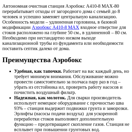
Автономная очистная станция Аэробокс A410-8 MAX-80
перерабатывает отходы от загородного дома с семьей до 8
человек и успешно заменяет центральную канализацию.
Особенность модели – удлиненная горловина, в базовой
модификации
Аэробокс A410-8 MAX
входное отверстие для
стоков расположено на глубине 50 см., в удлиненной – 80 см.
Необходимо при нестандартно низком выходе
канализационной трубы из фундамента или необходимости
поставить септик далеко от дома.
Преимущества Аэробокс
Удобная, как тапочки.
Работает на вас каждый день, но
требует минимум внимания. Обслуживание можно
провести самостоятельно за полчаса пару раз в год –
убрать из отстойника ил, проверить работу насосов и
почистить воздушный фильтр.
Надежная, как молоток.
Для сварки производитель
использует немецкое оборудование с прочностью шва
93% – станция выдержит подвижки грунта и заморозки.
Эрлифты (насосы подачи воздуха) для ускоренной
переработки стоков выполняют дополнительную
функцию – предотвращают скопление газов. Станция не
всплывет при повышении грунтовых вод.