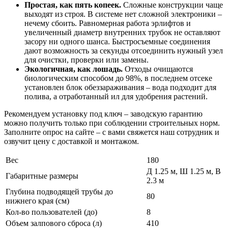
Простая, как пять копеек.
Сложные конструкции чаще
выходят из строя. В системе нет сложной электроники –
нечему сбоить. Равномерная работа эрлифтов и
увеличенный диаметр внутренних трубок не оставляют
засору ни одного шанса. Быстросъемные соединения
дают возможность за секунды отсоединить нужный узел
для очистки, проверки или замены.
Экологичная, как лошадь.
Отходы очищаются
биологическим способом до 98%, в последнем отсеке
установлен блок обеззараживания – вода подходит для
полива, а отработанный ил для удобрения растений.
Рекомендуем установку под ключ – заводскую гарантию
можно получить только при соблюдении строительных норм.
Заполните опрос на сайте – с вами свяжется наш сотрудник и
озвучит цену с доставкой и монтажом.
Вес
180
Д 1.25 м, Ш 1.25 м, В
Габаритные размеры
2.3 м
Глубина подводящей трубы до
80
нижнего края (см)
Кол-во пользователей (до)
8
Объем залпового сброса (л)
410