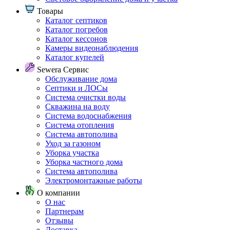
Товары
Каталог септиков
Каталог погребов
Каталог кессонов
Камеры видеонаблюдения
Каталог купелей
Sewera Сервис
Обслуживание дома
Септики и ЛОСы
Система очистки воды
Скважина на воду
Система водоснабжения
Система отопления
Система автополива
Уход за газоном
Уборка участка
Уборка частного дома
Система автополива
Электромонтажные работы
О компании
О нас
Партнерам
Отзывы
Доставка