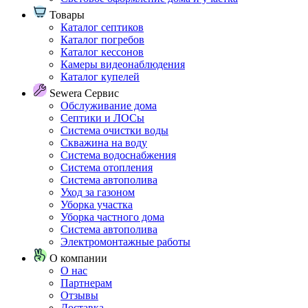
Товары
Каталог септиков
Каталог погребов
Каталог кессонов
Камеры видеонаблюдения
Каталог купелей
Sewera Сервис
Обслуживание дома
Септики и ЛОСы
Система очистки воды
Скважина на воду
Система водоснабжения
Система отопления
Система автополива
Уход за газоном
Уборка участка
Уборка частного дома
Система автополива
Электромонтажные работы
О компании
О нас
Партнерам
Отзывы
Доставка