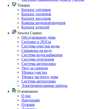
Товары
Каталог септиков
Каталог погребов
Каталог кессонов
Камеры видеонаблюдения
Каталог купелей
Sewera Сервис
Обслуживание дома
Септики и ЛОСы
Система очистки воды
Скважина на воду
Система водоснабжения
Система отопления
Система автополива
Уход за газоном
Уборка участка
Уборка частного дома
Система автополива
Электромонтажные работы
О компании
О нас
Партнерам
Отзывы
Доставка