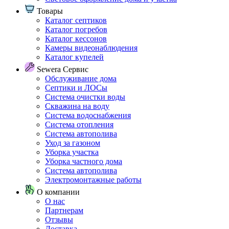
Товары
Каталог септиков
Каталог погребов
Каталог кессонов
Камеры видеонаблюдения
Каталог купелей
Sewera Сервис
Обслуживание дома
Септики и ЛОСы
Система очистки воды
Скважина на воду
Система водоснабжения
Система отопления
Система автополива
Уход за газоном
Уборка участка
Уборка частного дома
Система автополива
Электромонтажные работы
О компании
О нас
Партнерам
Отзывы
Доставка