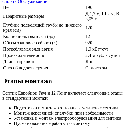
Оплата
Обслуживание
Вес
196
Д 1,7 м, Ш 2 м, В
Габаритные размеры
3,05 м
Глубина подводящей трубы до нижнего
120
края (см)
Кол-во пользователей (до)
12
Объем залпового сброса (л)
920
Потребляемая эл.энергия
1,9 кВт*сут
Производительность
2.4 м куб. в сутки
Длина горловины
Лонг
Способ водоотведения
Самотеком
Этапы монтажа
Септик Евробион Раунд 12 Лонг включает следующие этапы
в стандартный монтаж:
Подготовка и монтаж котлована к установке септика
Монтаж деревянной опалубки при необходимости
Установка и монтаж электрооборудования для септика
Пуско-наладочные работы по монтажу