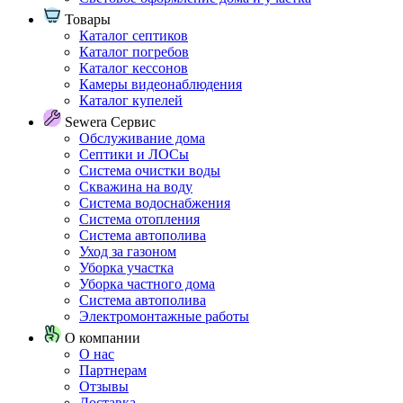
Товары
Каталог септиков
Каталог погребов
Каталог кессонов
Камеры видеонаблюдения
Каталог купелей
Sewera Сервис
Обслуживание дома
Септики и ЛОСы
Система очистки воды
Скважина на воду
Система водоснабжения
Система отопления
Система автополива
Уход за газоном
Уборка участка
Уборка частного дома
Система автополива
Электромонтажные работы
О компании
О нас
Партнерам
Отзывы
Доставка