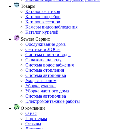
Товары
Каталог септиков
Каталог погребов
Каталог кессонов
Камеры видеонаблюдения
Каталог купелей
Sewera Сервис
Обслуживание дома
Септики и ЛОСы
Система очистки воды
Скважина на воду
Система водоснабжения
Система отопления
Система автополива
Уход за газоном
Уборка участка
Уборка частного дома
Система автополива
Электромонтажные работы
О компании
О нас
Партнерам
Отзывы
Доставка