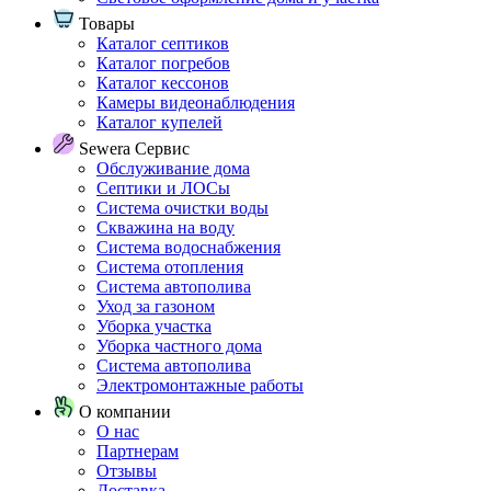
Товары
Каталог септиков
Каталог погребов
Каталог кессонов
Камеры видеонаблюдения
Каталог купелей
Sewera Сервис
Обслуживание дома
Септики и ЛОСы
Система очистки воды
Скважина на воду
Система водоснабжения
Система отопления
Система автополива
Уход за газоном
Уборка участка
Уборка частного дома
Система автополива
Электромонтажные работы
О компании
О нас
Партнерам
Отзывы
Доставка