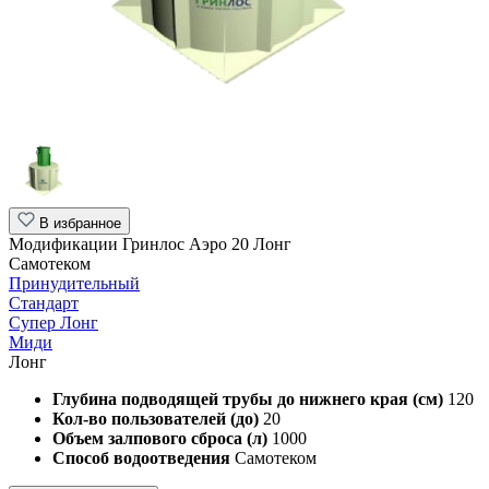
В избранное
Модификации Гринлос Аэро 20 Лонг
Самотеком
Принудительный
Стандарт
Супер Лонг
Миди
Лонг
Глубина подводящей трубы до нижнего края (см)
120
Кол-во пользователей (до)
20
Объем залпового сброса (л)
1000
Способ водоотведения
Самотеком