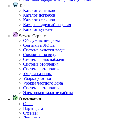
Товары
Каталог септиков
Каталог погребов
Каталог кессонов
Камеры видеонаблюдения
Каталог купелей
Sewera Сервис
Обслуживание дома
Септики и ЛОСы
Система очистки воды
Скважина на воду
Система водоснабжения
Система отопления
Система автополива
Уход за газоном
Уборка участка
Уборка частного дома
Система автополива
Электромонтажные работы
О компании
О нас
Партнерам
Отзывы
Доставка