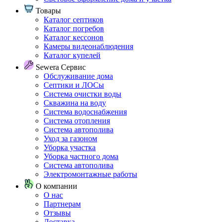
Товары
Каталог септиков
Каталог погребов
Каталог кессонов
Камеры видеонаблюдения
Каталог купелей
Sewera Сервис
Обслуживание дома
Септики и ЛОСы
Система очистки воды
Скважина на воду
Система водоснабжения
Система отопления
Система автополива
Уход за газоном
Уборка участка
Уборка частного дома
Система автополива
Электромонтажные работы
О компании
О нас
Партнерам
Отзывы
Доставка