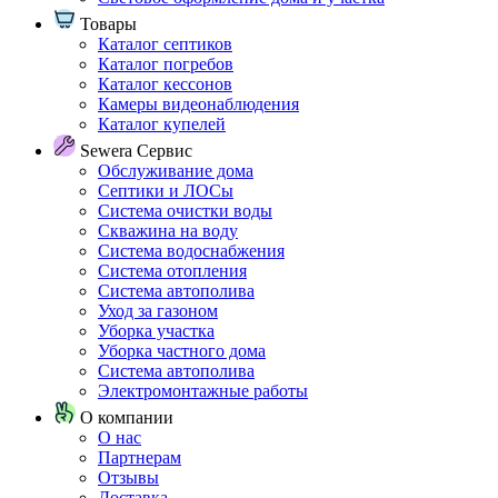
Товары
Каталог септиков
Каталог погребов
Каталог кессонов
Камеры видеонаблюдения
Каталог купелей
Sewera Сервис
Обслуживание дома
Септики и ЛОСы
Система очистки воды
Скважина на воду
Система водоснабжения
Система отопления
Система автополива
Уход за газоном
Уборка участка
Уборка частного дома
Система автополива
Электромонтажные работы
О компании
О нас
Партнерам
Отзывы
Доставка