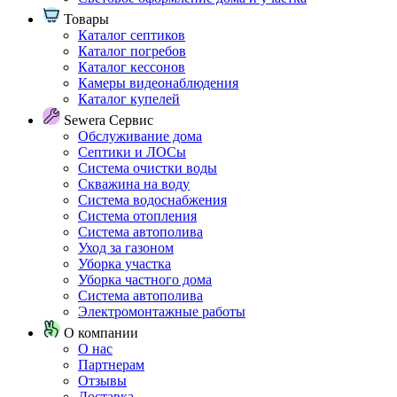
Товары
Каталог септиков
Каталог погребов
Каталог кессонов
Камеры видеонаблюдения
Каталог купелей
Sewera Сервис
Обслуживание дома
Септики и ЛОСы
Система очистки воды
Скважина на воду
Система водоснабжения
Система отопления
Система автополива
Уход за газоном
Уборка участка
Уборка частного дома
Система автополива
Электромонтажные работы
О компании
О нас
Партнерам
Отзывы
Доставка